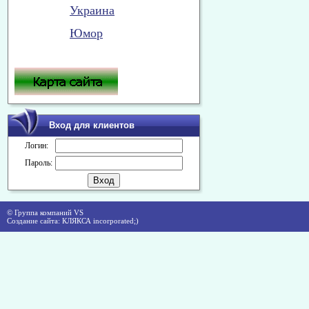
Украина
Юмор
Вход для клиентов
Логин:
Пароль:
© Группа компаний VS
Создание сайта: КЛЯКСА incorporated;)