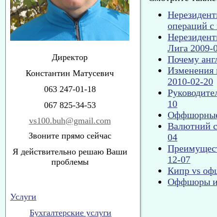
Нерезиденты
операций с
Нерезидент
Лига 2009-
Директор
Почему анг
Изменения 
Константин Матусевич
2010-02-20
063 247-01-18
Руководите
10
067 825-34-53
Оффшорные 
vs100.buh@gmail.com
Валютний с
Звоните прямо сейчас
04
Преимущест
Я действительно решаю Ваши
12-07
проблемы
Кипр vs оф
Оффшоры и 
Услуги
Бухгалтерские услуги