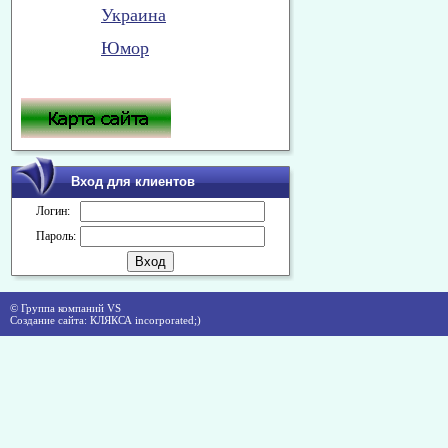
Украина
Юмор
Вход для клиентов
Логин:
Пароль:
© Группа компаний VS
Создание сайта: КЛЯКСА incorporated;)