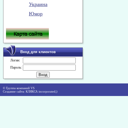
Украина
Юмор
Вход для клиентов
Логин:
Пароль:
© Группа компаний VS
Создание сайта: КЛЯКСА incorporated;)