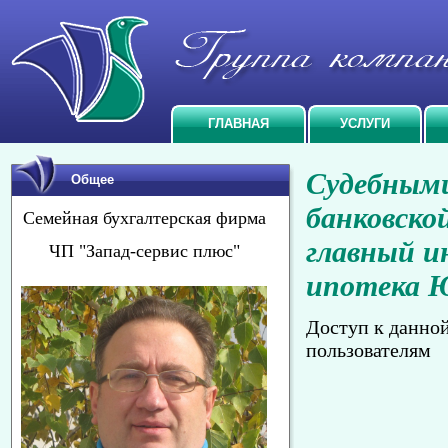
ГЛАВНАЯ
УСЛУГИ
Судебным
Общее
банковско
Семейная бухгалтерская фирма
главный 
ЧП "Запад-сервис плюс"
ипотека Ю
Доступ к данно
пользователям