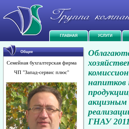
ГЛАВНАЯ
УСЛУГИ
Облагаютс
Общее
хозяйстве
Семейная бухгалтерская фирма
комиссион
ЧП "Запад-сервис плюс"
напитков 
продукции
акцизным 
реализаци
ГНАУ 2011