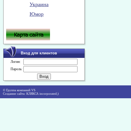
Украина
Юмор
Вход для клиентов
Логин:
Пароль:
© Группа компаний VS
Создание сайта: КЛЯКСА incorporated;)