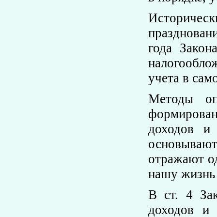
Историчес
праздновани
года Закон
налогооблож
учета в сам
Методы оп
формирова
доходов и 
основывают
отражают од
нашу жизнь 
В ст. 4 За
доходов и 