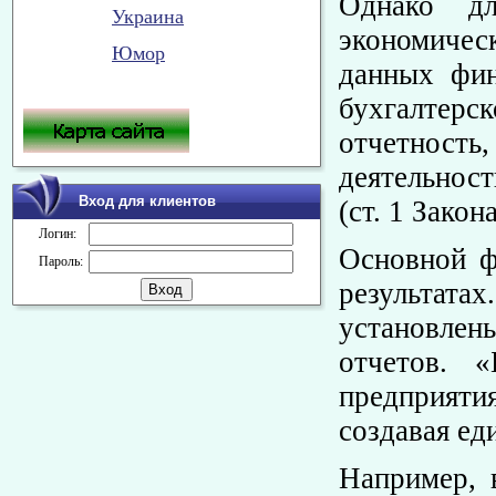
Однако дл
Украина
экономичес
Юмор
данных фин
бухгалтер
отчетность
деятельнос
Вход для клиентов
(ст. 1 Закон
Логин:
Основной ф
Пароль:
результат
установлен
отчетов. 
предприятия
создавая ед
Например, 