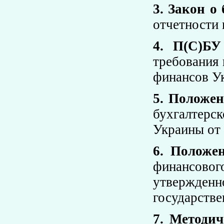
3. Закон о 
отчетности 
4. П(С)БУ
требования
финансов Ук
5. Положе
бухгалтер
Украины от 
6. Положе
финансово
утвержден
государстве
7. Методи