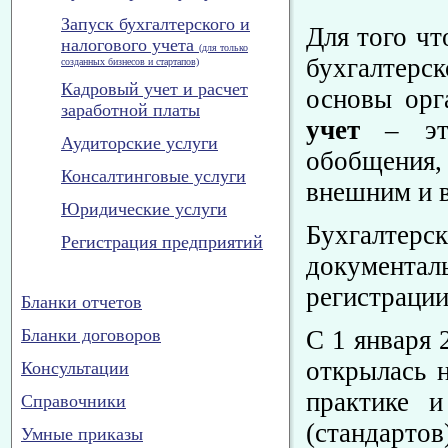
Запуск бухгалтерского и
Для того чт
налогового учета
(для только
бухгалтерс
созданных бизнесов и стартапов)
Кадровый учет и расчет
основы орг
заработной платы
учет
– это 
Аудиторские услуги
обобщения,
Консалтинговые услуги
внешним и в
Юридические услуги
Бухгалтерск
Регистрация предприятий
документал
регистрации
Бланки отчетов
Бланки договоров
С 1 января 
открылась 
Консультации
практике 
Справочники
(стандартов
Умные приказы