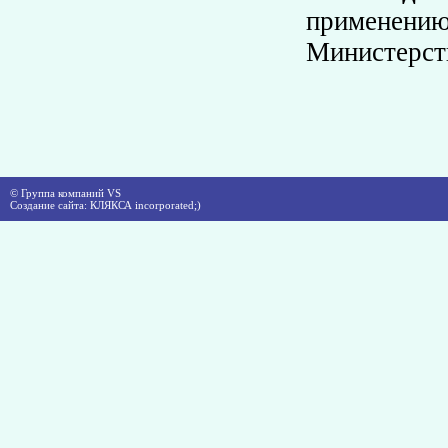
применени
Министерств
© Группа компаний VS
Создание сайта: КЛЯКСА incorporated;)