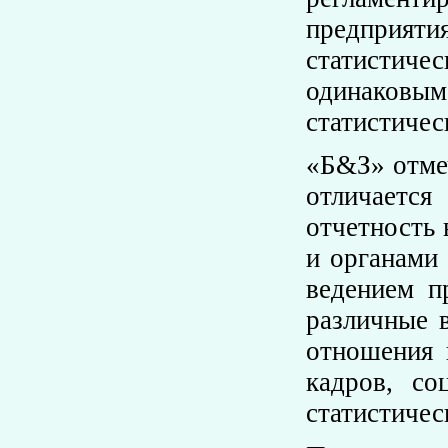
предприят
статистич
одинаковы
статистичес
«Б&З» отмеч
отличается
отчетность 
и органами 
ведением п
различные 
отношения 
кадров, со
статистичес