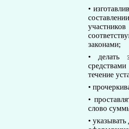
• изготавл
составлени
участнико
соответств
законами;
• делать 
средствами
течение уст
• прочеркив
• проставл
слово суммы
• указывать