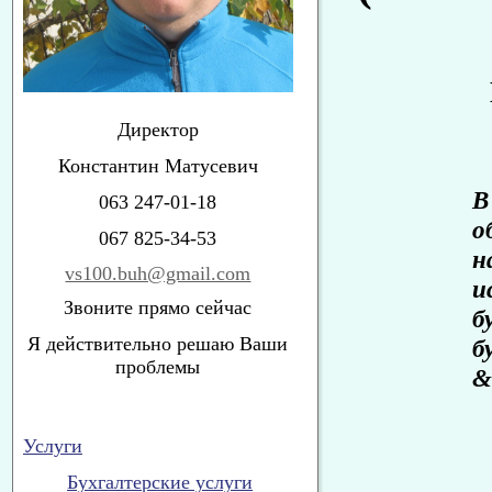
Директор
Константин Матусевич
В
063 247-01-18
о
067 825-34-53
н
vs100.buh@gmail.com
и
Звоните прямо сейчас
б
Я действительно решаю Ваши
б
проблемы
&
Услуги
Бухгалтерские услуги