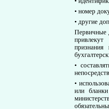
• идентифик
• номер док
• другие до
Первичные 
привлекут
признания
бухгалтерс
• составля
непосредств
• использо
или бланки
министерст
обязательн