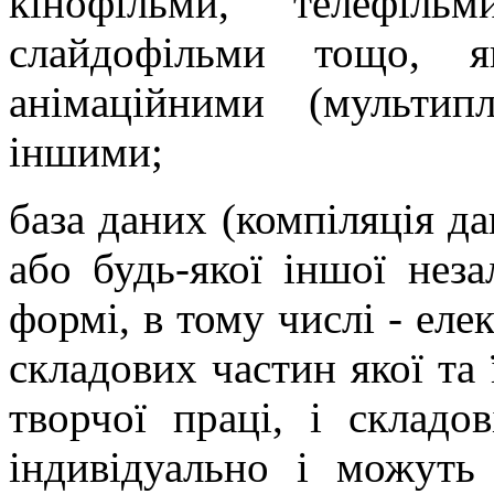
кінофільми, телефільм
слайдофільми тощо, я
анімаційними (мультип
іншими;
база даних (компіляція да
або будь-якої іншої неза
формі, в тому числі - еле
складових частин якої та 
творчої праці, і складо
індивідуально і можуть