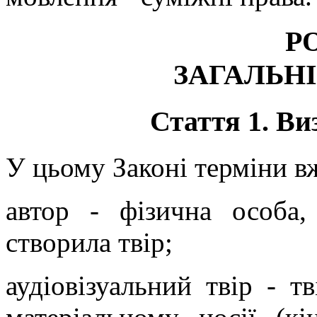
РО
ЗАГАЛЬН
Стаття 1. Ви
У цьому Законі терміни в
автор - фізична особа
створила твір;
аудіовізуальний твір - т