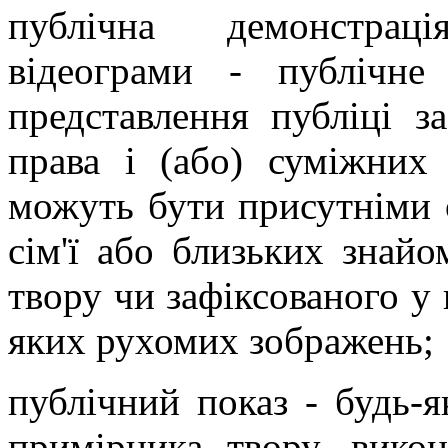
публічна демонстраці
відеограми - публічне
представлення публіці за
права і (або) суміжних
можуть бути присутніми о
сім'ї
або близьких знайоми
твору чи зафіксованого у 
яких рухомих зображень;
публічний показ - будь-я
примірника твору, викон