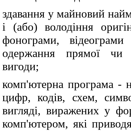
здавання у майновий найм
і (або) володіння ориг
фонограми, відеограм
одержання прямої чи о
вигоди;
комп'ютерна програма - на
цифр, кодів, схем, сим
вигляді, виражених у фо
комп'ютером, які привод