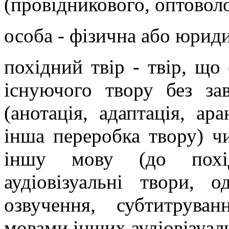
(провідникового, оптовол
особа - фізична або юрид
похідний твір - твір, щ
існуючого твору без за
(анотація, адаптація, ар
інша переробка твору) ч
іншу мову (до похі
аудіовізуальні твори, 
озвучення, субтитрув
мовами інших аудіовізуаль