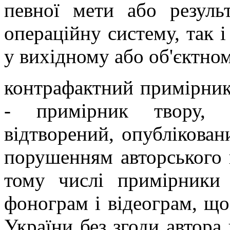
певної мети або резуль
операційну систему, так 
у вихідному або об'єктном
контрафактний примірник
- примірник твору, 
відтворений, опублікован
порушенням авторського п
тому числі примірники 
фонограм і відеограм, що
України без згоди автора 