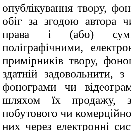
опублікування твору, фон
обіг за згодою автора ч
права і (або) сумі
поліграфічними, елект
примірників твору, фоног
здатній задовольнити, з
фонограми чи відеограм
шляхом їх продажу, з
побутового чи комерційно
них через електронні си