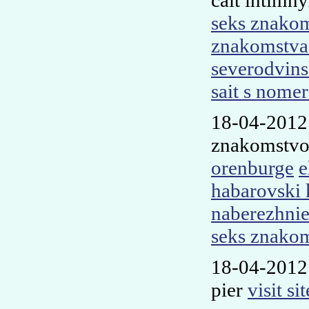
cait intim
seks znakom
znakomstva
severodvin
sait s nomer
18-04-2012
znakomstvo 
orenburge
e
habarovski 
naberezhnie
seks znakom
18-04-2012
pier
visit sit