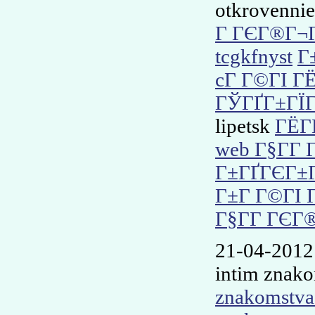
otkrovennie
Г ГЄГ®Г¬
tcgkfnyst
Г
cГ Г©ГІ Г
ГЎГҐГ±ГЇГ
lipetsk
ГЁГ
web Г§Г­Г
Г±ГҐГЄГ±
Г±Г Г©ГІ 
Г§Г­Г ГЄГ
21-04-2012
intim znako
znakomstva