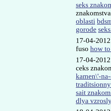
seks znako
znakomstva
oblasti
bdsm
gorode
seks
17-04-2012
fuso
how to
17-04-2012
ceks znakom
kamen\'-na-
traditsionny
sait znakom
dlya vzrosl