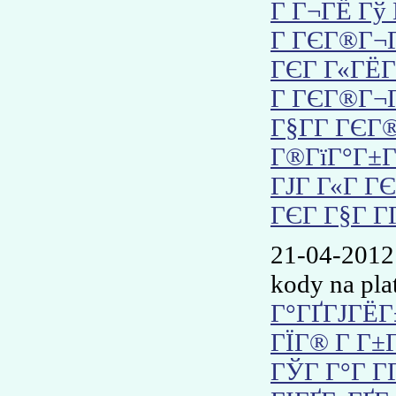
Г Г¬ГЁ Гў
Г ГЄГ®Г¬
ГЄГ Г«ГЁГ
Г ГЄГ®Г¬Г
Г§Г­Г ГЄГ
Г®ГїГ°Г±Г
ГЈГ Г«Г Г
ГЄГ Г§Г Г­
21-04-2012
kody na pla
Г°ГҐГЈГЁГ
ГЇГ® Г Г±
ГЎГ Г°Г Г