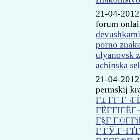
21-04-2012
forum onlai
devushkami 
porno znak
ulyanovsk 
achinska
se
21-04-2012
permskij kr
Г± Г­Г Г¬
ГЁГ­ГІГЁГ
Г§Г Г©Г­Г
Г ГЎ.Г·ГҐГ