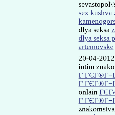
sevastopol\
sex kushva
kamenogor
dlya seksa
z
dlya seksa 
artemovske
20-04-2012
intim znako
Г ГЄГ®Г¬Г
Г ГЄГ®Г¬Г
onlain
ГЄГ
Г ГЄГ®Г¬Г
znakomstva