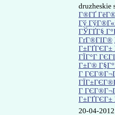
druzheskie 
Г®ГҐ ГёГ®
Гў ГўГ®Г«
ГЎГҐГ§ Г°
ГґГ®ГІГ®
Г±ГҐГЄГ± 
ГЇГ°Г ГЄГ
Г±Г® Г§Г°
Г ГЄГ®Г¬Г
ГЇГ±ГЄГ®
Г ГЄГ®Г¬Г
Г±ГҐГЄГ± 
20-04-2012