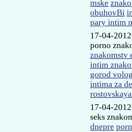
mske
znako
obuhovВі
i
pary intim 
17-04-2012
porno znak
znakomstv 
intim znako
gorod volo
intima za d
rostovskaya 
17-04-2012
seks znako
dnepre
porn