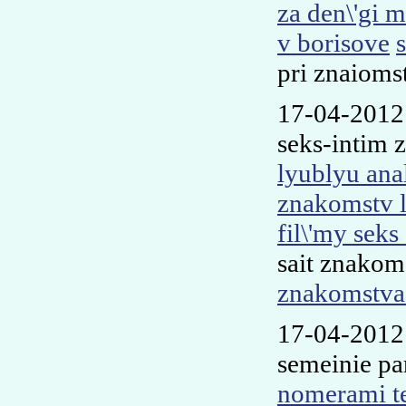
za den\'gi 
v borisove
pri znaiom
17-04-2012
seks-intim 
lyublyu anal
znakomstv l
fil\'my sek
sait znakom
znakomstva 
17-04-2012
semeinie pa
nomerami t