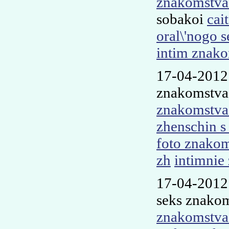
znakomstva
sobakoi
cai
oral\'nogo s
intim znako
17-04-2012
znakomstva
znakomstva 
zhenschin 
foto znako
zh
intimni
17-04-2012
seks znakom
znakomstva 