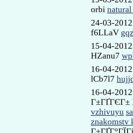
orbi
natural
24-03-2012
f6LLaV
gq
15-04-2012
HZanu7
wp
16-04-2012
lCb7l7
hujj
16-04-2012
Г±ГҐГЄГ± 
vzhivuyu
sa
znakomstv 
Г±ГҐГ°ГЇГ