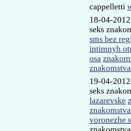
cappelletti
w
18-04-2012
seks znako
sms bez regi
intimnyh ot
osa
znakoms
znakomstva 
19-04-201
seks znakom
lazarevske
znakomstva 
voronezhe 
znakomstva 