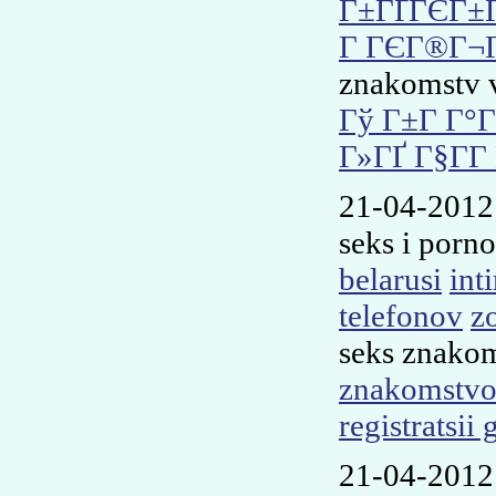
Г±ГҐГЄГ±
Г ГЄГ®Г¬Г
znakomstv 
Гў Г±Г Г°
Г»ГҐ Г§Г­
21-04-2012
seks i por
belarusi
int
telefonov
z
seks znako
znakomstvo
registratsii
21-04-2012