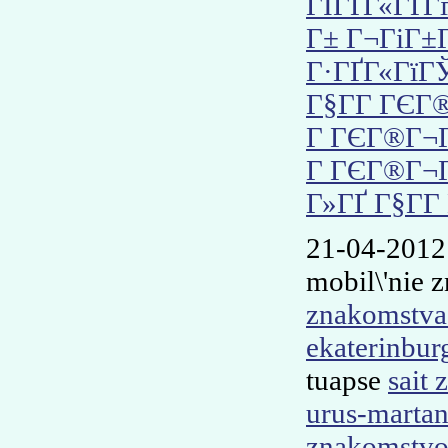
ГІГҐГ«ГҐГ
Г± Г¬ГіГ±
Г·ГҐГ«ГїГ
Г§Г­Г ГЄГ
Г ГЄГ®Г¬
Г ГЄГ®Г¬Г
Г»ГҐ Г§Г­
21-04-2012
mobil\'nie
znakomstva 
ekaterinbur
tuapse
sait 
urus-marta
znakomstvo 