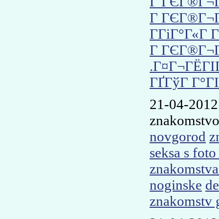
Г ГЄГ®Г¬
Г ГЄГ®Г¬
Г­ГіГ°Г«Г Г
Г ГЄГ®Г¬Г
.Г¤Г¬ГЁГІ
ГҐГўГ Г°Г
21-04-2012
znakomstvo 
novgorod
z
seksa s fot
znakomstva
noginske
de
znakomstv 