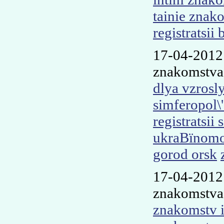
tainie znak
registratsii 
17-04-201
znakomstva 
dlya vzrosl
simferopol\
registratsii
ukraВїnom
gorod orsk
17-04-201
znakomstva
znakomstv i