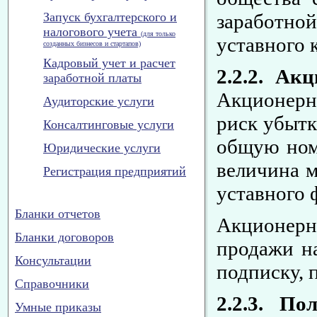
Запуск бухгалтерского и
заработной
налогового учета
(для только
уставного 
созданных бизнесов и стартапов)
Кадровый учет и расчет
2.2.2. Ак
заработной платы
Акционерно
Аудиторские услуги
риск убытк
Консалтинговые услуги
общую ном
Юридические услуги
величина м
Регистрация предприятий
уставного 
Бланки отчетов
Акционерны
Бланки договоров
продажи на
Консультации
подписку, 
Справочники
2.2.3. П
Умные приказы