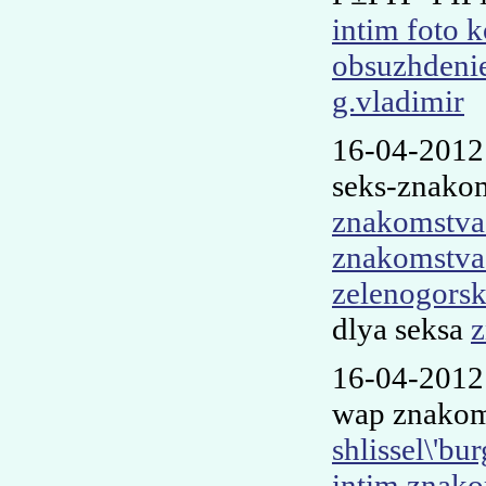
intim foto k
obsuzhdeni
g.vladimir
16-04-2012
seks-znako
znakomstva 
znakomstva 
zelenogorsk
dlya seksa
z
16-04-2012
wap znakoms
shlissel\'bur
intim znako