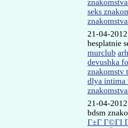
znakomstva
seks znakom
znakomstva 
21-04-2012
besplatnie 
murclub
ar
devushka fo
znakomstv t
dlya intima
znakomstva 
21-04-2012
bdsm znako
Г±Г Г©ГІ 