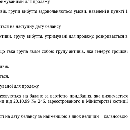
утримуваними для продажу.
ів, групи вибуття задовольняються умови, наведені в пункті 1
ться на наступну дату балансу.
активи, групу вибуття, утримувані для продажу, розкривається в
 що така група являє собою групу активів, яка генерує грошові
ивів.
ться.
уваної для продажу.
ховуються на баланс за вартістю придбання, яка визначається
и від 20.10.99 № 246, зареєстрованого в Міністерстві юстиції
ості на дату балансу за найменшою з двох величин – балансовою