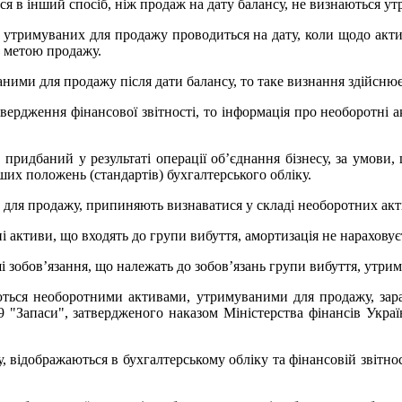
ься в інший спосіб, ніж продаж на дату балансу, не визнаються 
к утримуваних для продажу проводиться на дату, коли щодо актив
з метою продажу.
ними для продажу після дати балансу, то таке визнання здійснює
твердження фінансової звітності, то інформація про необоротні 
придбаний у результаті операції об’єднання бізнесу, за умови,
ших положень (стандартів) бухгалтерського обліку.
и для продажу, припиняють визнаватися у складі необоротних акт
і активи, що входять до групи вибуття, амортизація не нараховує
 зобов’язання, що належать до зобов’язань групи вибуття, утрим
наються необоротними активами, утримуваними для продажу, зара
9 "Запаси", затвердженого наказом Міністерства фінансів Україн
у, відображаються в бухгалтерському обліку та фінансовій звітн