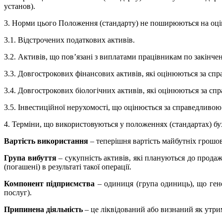
установ).
3. Норми цього Положення (стандарту) не поширюються на оцінк
3.1. Відстрочених податкових активів.
3.2. Активів, що пов’язані з виплатами працівникам по закінченн
3.3. Довгострокових фінансових активів, які оцінюються за сп
3.4. Довгострокових біологічних активів, які оцінюються за сп
3.5. Інвестиційної нерухомості, що оцінюється за справедливою
4. Терміни, що використовуються у положеннях (стандартах) бух
Вартість використання
– теперішня вартість майбутніх грошови
Група вибуття
– сукупність активів, які плануються до продаж
(погашені) в результаті такої операції.
Компонент підприємства
– одиниця (група одиниць), що генер
послуг).
Припинена діяльність
– це ліквідований або визнаний як утр