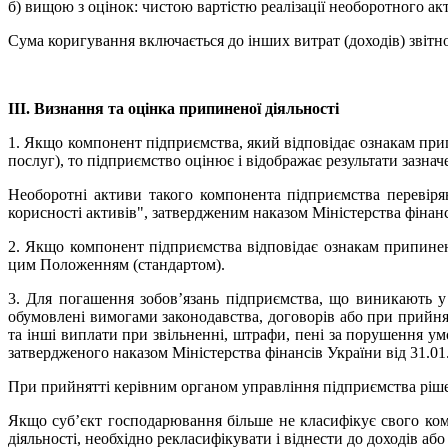
б) вищою з оцінок: чистою вартістю реалізації необоротного ак
Сума коригування включається до інших витрат (доходів) звітно
ІІІ. Визнання та оцінка припиненої діяльності
1. Якщо компонент підприємства, який відповідає ознакам припи
послуг), то підприємство оцінює і відображає результати зазнач
Необоротні активи такого компонента підприємства перевіря
корисності активів", затвердженим наказом Міністерства фінанс
2. Якщо компонент підприємства відповідає ознакам припинено
цим Положенням (стандартом).
3. Для погашення зобов’язань підприємства, що виникають у 
обумовлені вимогами законодавства, договорів або при прийня
та інші виплати при звільненні, штрафи, пені за порушення ум
затвердженого наказом Міністерства фінансів України від 31.01.
При прийнятті керівним органом управління підприємства рішен
Якщо суб’єкт господарювання більше не класифікує свого ком
діяльності, необхідно рекласифікувати і віднести до доходів або