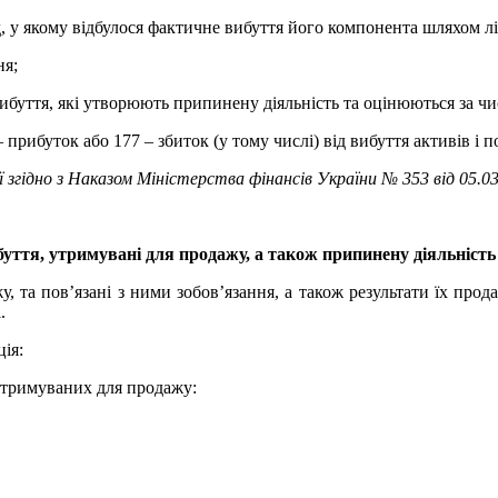
од, у якому відбулося фактичне вибуття його компонента шляхом л
ня;
ибуття, які утворюють припинену діяльність та оцінюються за чис
прибуток або 177 – збиток (у тому числі) від вибуття активів і 
ї згідно з Наказом Міністерства фінансів України № 353 від 05.03
буття, утримувані для продажу, а також припинену діяльність 
, та пов’язані з ними зобов’язання, а також результати їх прод
.
ція:
 утримуваних для продажу: