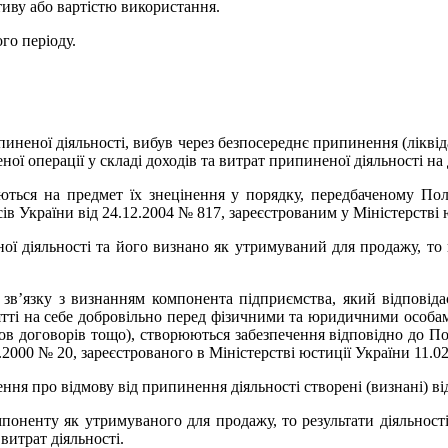
тиву або вартістю використання.
го періоду.
неної діяльності, вибув через безпосереднє припинення (ліквіда
еної операції у складі доходів та витрат припиненої діяльності н
ються на предмет їх знецінення у порядку, передбаченому По
ів України від 24.12.2004 № 817, зареєстрованим у Міністерстві 
ї діяльності та його визнано як утримуваний для продажу, то 
зв’язку з визнанням компонента підприємства, який відповіда
тті на себе добровільно перед фізичними та юридичними особам
ов договорів тощо), створюються забезпечення відповідно до По
2000 № 20, зареєстрованого в Міністерстві юстиції України 11.02
ня про відмову від припинення діяльності створені (визнані) ві
поненту як утримуваного для продажу, то результати діяльності
 витрат діяльності.