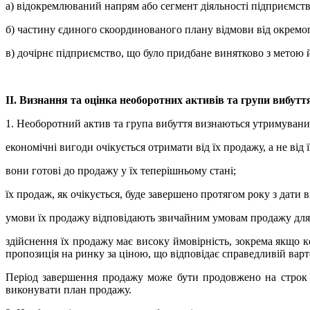
а) відокремлюваний напрям або сегмент діяльності підприємств
б) частину єдиного скоординованого плану відмови від окремог
в) дочірнє підприємство, що було придбане винятково з метою 
ІІ. Визнання та оцінка необоротних активів та групи вибут
1. Необоротний актив та група вибуття визнаються утримуваним
економічні вигоди очікується отримати від їх продажу, а не від
вони готові до продажу у їх теперішньому стані;
їх продаж, як очікується, буде завершено протягом року з дати
умови їх продажу відповідають звичайним умовам продажу для 
здійснення їх продажу має високу ймовірність, зокрема якщо 
пропозиція на ринку за ціною, що відповідає справедливій варт
Період завершення продажу може бути продовжено на строк б
виконувати план продажу.