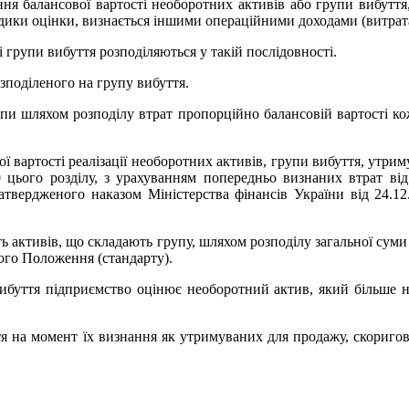
ання балансової вартості необоротних активів або групи вибуття
ки оцінки, визнається іншими операційними доходами (витратам
 групи вибуття розподіляються у такій послідовності.
озподіленого на групу вибуття.
рупи шляхом розподілу втрат пропорційно балансовій вартості ко
ї вартості реалізації необоротних активів, групи вибуття, утриму
0 цього розділу, з урахуванням попередньо визнаних втрат ві
затвердженого наказом Міністерства фінансів України від 24.12
ь активів, що складають групу, шляхом розподілу загальної сум
цього Положення (стандарту).
и вибуття підприємство оцінює необоротний актив, який більше
я на момент їх визнання як утримуваних для продажу, скоригова