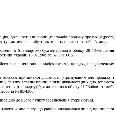
цію) діяльності з виробництва та/або продажу продукції (робіт,
а дату фактичного вибуття активів та погашення зобов’язань.
ложенням (стандартом) бухгалтерського обліку 28 "Зменшення
юстиції України 13.01.2005 за № 35/10315.
його визнання і оцінка відбуваються у порядку, передбаченому
є ознакам припиненої діяльності, утримуваним для продажу, і
и у зв’язку з таким припиненням діяльності (вихідна допомога
ложення (стандарту) бухгалтерського обліку 11 "Зобов’язання",
.2000 за № 85/4306.
дповідно до цього пункту забезпечення сторнуються.
 такого компоненту, що раніше визнавалися як від припиненої