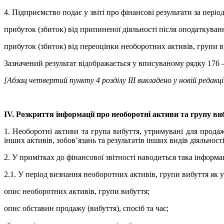
4. Підприємство подає у звіті про фінансові результати за пері
прибуток (збиток) від припиненої діяльності після оподаткуван
прибуток (збиток) від переоцінки необоротних активів, групи в
Зазначений результат відображається у вписуваному рядку 176 – 
[Абзац четвертий пункту 4 розділу III викладено у новій редакці
ІV. Розкриття інформації про необоротні активи та групу ви
1. Необоротні активи та група вибуття, утримувані для продажу
інших активів, зобов’язань та результатів інших видів діяльності
2. У примітках до фінансової звітності наводиться така інформа
2.1. У період визнання необоротних активів, групи вибуття як
опис необоротних активів, групи вибуття;
опис обставин продажу (вибуття), спосіб та час;