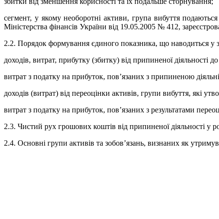
збитки від зменшення корисності та їх подальше сторнування;
сегмент, у якому необоротні активи, група вибуття подаються
Міністерства фінансів України від 19.05.2005 № 412, зареєстров
2.2. Порядок формування єдиного показника, що наводиться у зві
доходів, витрат, прибутку (збитку) від припиненої діяльності д
витрат з податку на прибуток, пов’язаних з припиненою діяльн
доходів (витрат) від переоцінки активів, групи вибуття, які утв
витрат з податку на прибуток, пов’язаних з результатами перео
2.3. Чистий рух грошових коштів від припиненої діяльності у роз
2.4. Основні групи активів та зобов’язань, визнаних як утриму