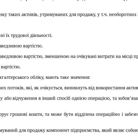
у таких активів, утримуваних для продажу, у т.ч. необоротних 
і їх трудової діяльності.
раведливою вартістю.
раведливою вартістю, зменшеною на очікувані витрати на місці п
 вартістю.
галтерського обліку, мають таке значення:
х потоків, які, як очікується, виникнуть від використання активу
у або відчуження в інший спосіб однією операцією, та зобов’яза
ує грошові кошти, та може бути відділена операційно і забезпе
имуваний для продажу компонент підприємства, який являє собою