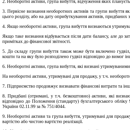
2. Необоротні активи, група вибуття, відчуження яких плануєт
3. Первісне визнання необоротних активів та групи вибуття я
цього розділу, або на дату оприбуткування активів, придбаних 
4. Якщо необоротні активи, група вибуття визнаються утримува
Якщо таке визнання відбувається після дати балансу, але до за
примітках до фінансової звітності.
5. До складу групи вибуття також може бути включено гудвіл, 
кошти та на яку було розподілено гудвіл відповідно до вимог ін
6. Необоротні активи, група вибуття, які визнані утримуваним
На необоротні активи, утримувані для продажу, у т.ч. необоротн
7. Підприємство продовжує визнавати фінансові витрати та інші
8. Придбані (отримані, у т.ч. безкоштовно) активи, які виз
відповідно до Положення (стандарту) бухгалтерського обліку 
України 02.11.99 за № 751/4044.
9. Необоротні активи та група вибуття, утримувані для продаж
вартістю або чистою вартістю реалізації.