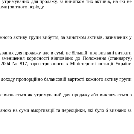
, утримуваних для продажу, за винятком тих активів, на які не
и) звітного періоду.
жного активу групи вибуття, за винятком активів, зазначених у
ваних для продажу, але в сумі, не більшій, ніж визнані витрати
д зменшення корисності відповідно до Положення (стандарту)
.2004 № 817, зареєстрованого в Міністерстві юстиції України
и доходу пропорційно балансовій вартості кожного активу групи
 не визнається як утримуваний для продажу або виключається з
ною на суми амортизації та переоцінки, які було б визнано за