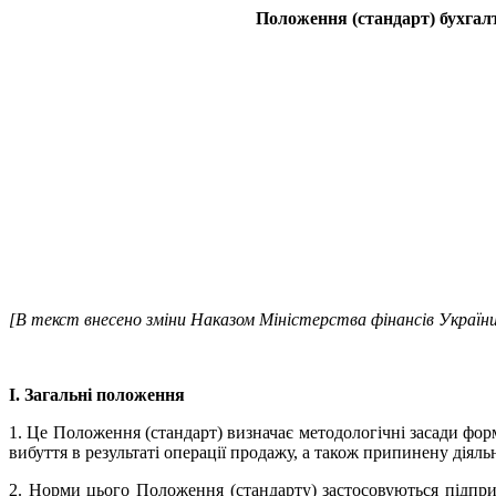
Положення (стандарт) бухгалт
[В текст внесено зміни
Наказом Міністерства фінансів Україн
І. Загальні положення
1. Це Положення (стандарт) визначає методологічні засади фор
вибуття в результаті операції продажу, а також припинену діяльн
2. Норми цього Положення (стандарту) застосовуються підпр