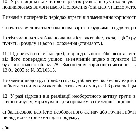
10. У разі оцінки за чистою вартістю реалізації сума коригув
поширюються вимоги цього Положення (стандарту) щодо методи
Визнані в попередніх періодах втрати від зменшення корисності
Спочатку зменшується балансова вартість будь-якого гудвілу, р
Потім зменшується балансова вартість активів у складі цієї г
пункті 3 розділу І цього Положення (стандарту).
11. Підприємство визнає дохід від подальшого збільшення чисто
від його попередніх уцінок, визначений згідно з пунктом 1
бухгалтерського обліку 28 "Зменшення корисності активів", 
13.01.2005 за № 35/10315.
Визнаний щодо групи вибуття дохід збільшує балансову вартіст
вибуття, за винятком активів, зазначених у пункті 3 розділу І 
12. У разі відмови від реалізації необоротного активу, груп
групи вибуття, утримуваної для продажу, за нижчою з оцінок:
а) балансовою вартістю необоротного активу або групи вибутт
період його утримання для продажу;
або